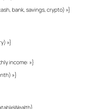
cash, bank, savings, crypto) »}
ry) »}
thly income: »}
onth) »}
katableWealth}