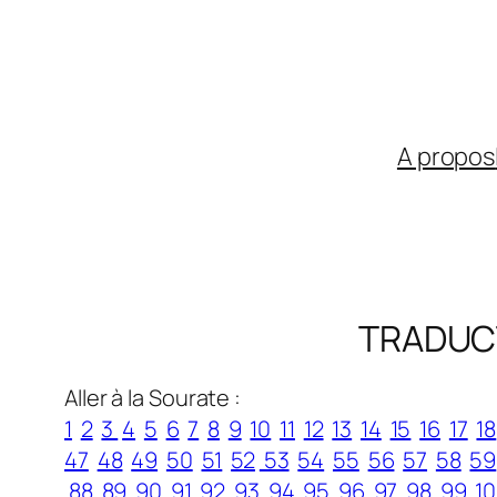
Aller
au
contenu
A propos
TRADUC
Aller à la Sourate :
1
2
3
4
5
6
7
8
9
10
11
12
13
14
15
16
17
18
47
48
49
50
51
52
53
54
55
56
57
58
59
88
89
90
91
92
93
94
95
96
97
98
99
1