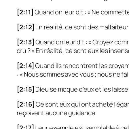
[2:11]
Quand on leur dit : « Ne commettez
[2:12]
En réalité, ce sont des malfaiteur
[2:13]
Quand on leur dit : « Croyez comm
cru ? » En réalité, ce sont eux les insens
[2:14]
Quand ils rencontrent les croyants
: « Nous sommes avec vous ; nous ne fa
[2:15]
Dieu se moque d’eux et les laisse
[2:16]
Ce sont eux qui ont acheté l’éga
reçoivent aucune guidance.
[2:17]
Leur exemple est semblable à celu