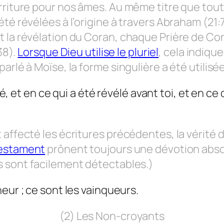
rriture pour nos âmes. Au même titre que toute
té révélées à l’origine à travers Abraham (21:7
t la révélation du Coran, chaque Prière de 
38).
Lorsque Dieu utilise le pluriel
, cela indiqu
rlé à Moïse, la forme singulière a été utilisée
lé, et en ce qui a été révélé avant toi, et en ce
affecté les écritures précédentes, la vérité d
Testament
prônent toujours une dévotion abso
s sont facilement détectables.)
eur ; ce sont les vainqueurs.
(2) Les Non-croyants