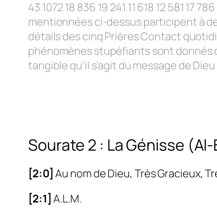
43 1072 18 836 19 241 11 618 12 581 17 7
mentionnées ci-dessus participent à 
détails des cinq Prières Contact quotid
phénomènes stupéfiants sont donnés 
tangible qu’il s’agit du message de Die
Sourate 2 : La Génisse (Al
[
2:0]
Au nom de Dieu, Très Gracieux, Tr
[
2:1]
A.L.M.