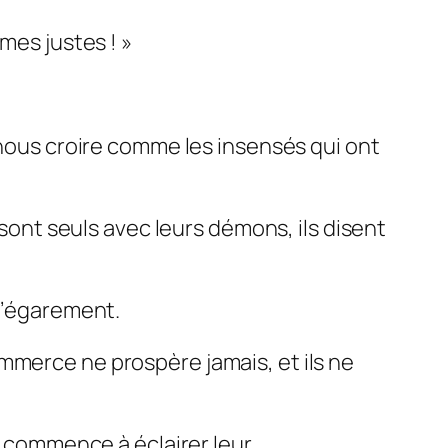
mes justes ! »
-nous croire comme les insensés qui ont
 sont seuls avec leurs démons, ils disent
 l’égarement.
mmerce ne prospère jamais, et ils ne
l commence à éclairer leur