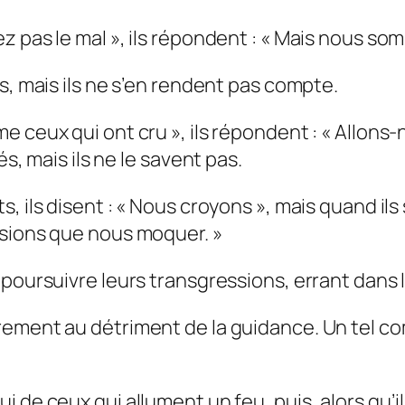
 pas le mal », ils répondent : « Mais nous som
s, mais ils ne s’en rendent pas compte.
e ceux qui ont cru », ils répondent : « Allons
és, mais ils ne le savent pas.
, ils disent : « Nous croyons », mais quand ils
isions que nous moquer. »
 poursuivre leurs transgressions, errant dans
rement au détriment de la guidance. Un tel co
i de ceux qui allument un feu, puis, alors qu’i