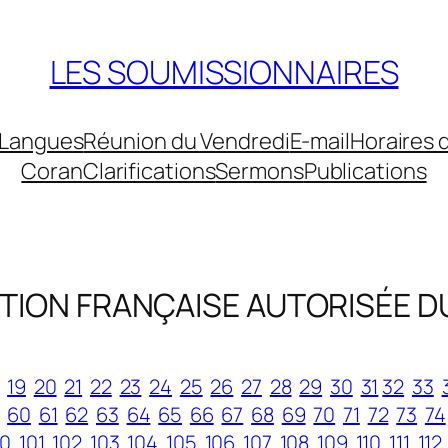
LES SOUMISSIONNAIRES
Langues
Réunion du Vendredi
E-mail
Horaires 
Coran
Clarifications
Sermons
Publications
TION FRANÇAISE AUTORISÉE D
19
20
21
22
23
24
25
26
27
28
29
30
31
32
33
60
61
62
63
64
65
66
67
68
69
70
71
72
73
74
00
101
102
103
104
105
106
107
108
109
110
111
112