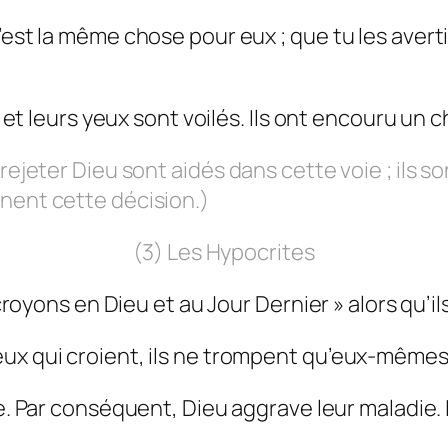
est la même chose pour eux ; que tu les averti
, et leurs yeux sont voilés. Ils ont encouru un
 rejeter Dieu sont aidés dans cette voie ; ils 
nent cette décision.)
(3) Les Hypocrites
 croyons en Dieu et au Jour Dernier » alors qu’i
ux qui croient, ils ne trompent qu’eux-mêmes
die. Par conséquent, Dieu aggrave leur maladie