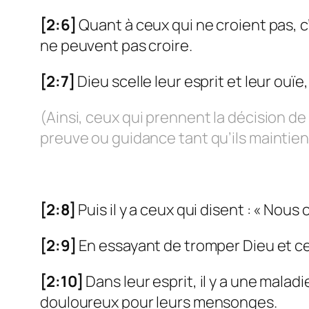
[2:6]
Quant à ceux qui ne croient pas, c’
ne peuvent pas croire.
[2:7]
Dieu scelle leur esprit et leur ouïe
(Ainsi, ceux qui prennent la décision de
preuve ou guidance tant qu’ils maintien
[2:8]
Puis il y a ceux qui disent : « Nous
[2:9]
En essayant de tromper Dieu et ce
[2:10]
Dans leur esprit, il y a une mala
douloureux pour leurs mensonges.