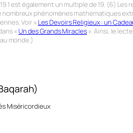
86 19 1 est également un multiple de 19. (6) L
de nombreux phénomènes mathématiques extrao
iennes. Voir «
Les Devoirs Religieux : un Cadea
dans «
Un des Grands Miracles
». Ainsi, le lect
u au monde.)
-Baqarah)
ès Miséricordieux