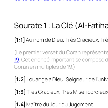
Sourate 1 : La Clé (Al-Fatih
[1:1]
Au nom de Dieu, Très Gracieux, Trè
(Le premier verset du Coran représente
19
. Cet énoncé important se compose de
Coran en multiples de 19.)
[1:2]
Louange à Dieu, Seigneur de l’univ
[1:3]
Très Gracieux, Très Miséricordieux
[1:4]
Maître du Jour du Jugement.