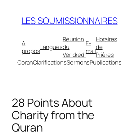
Aller
au
LES SOUMISSIONNAIRES
contenu
Réunion
Horaires
A
E-
Langues
du
de
propos
mail
Vendredi
Prières
Coran
Clarifications
Sermons
Publications
28 Points About
Charity from the
Quran