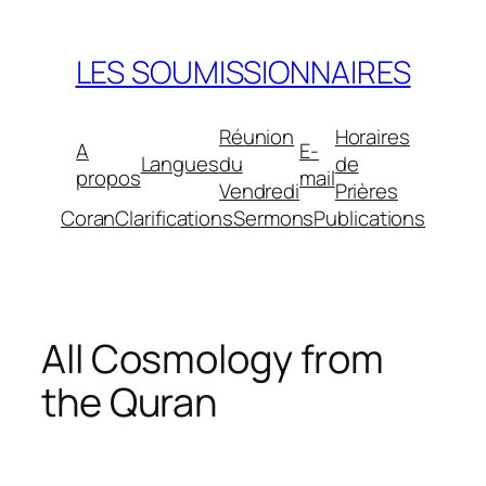
Aller
au
LES SOUMISSIONNAIRES
contenu
Réunion
Horaires
A
E-
Langues
du
de
propos
mail
Vendredi
Prières
Coran
Clarifications
Sermons
Publications
All Cosmology from
the Quran