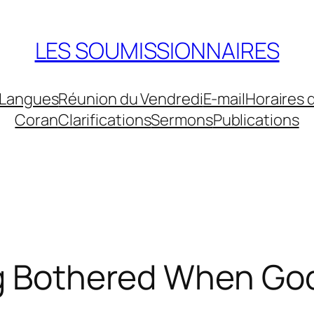
LES SOUMISSIONNAIRES
Langues
Réunion du Vendredi
E-mail
Horaires 
Coran
Clarifications
Sermons
Publications
ng Bothered When God