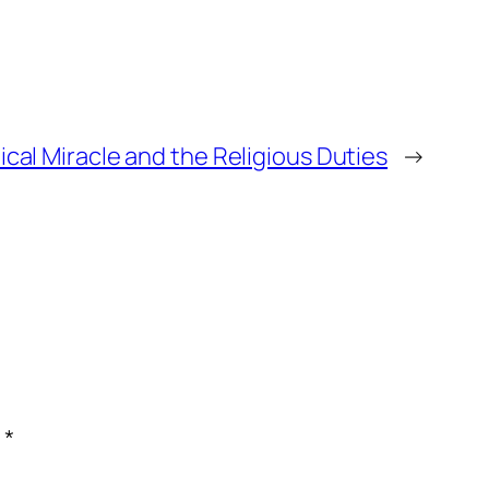
al Miracle and the Religious Duties
→
c
*