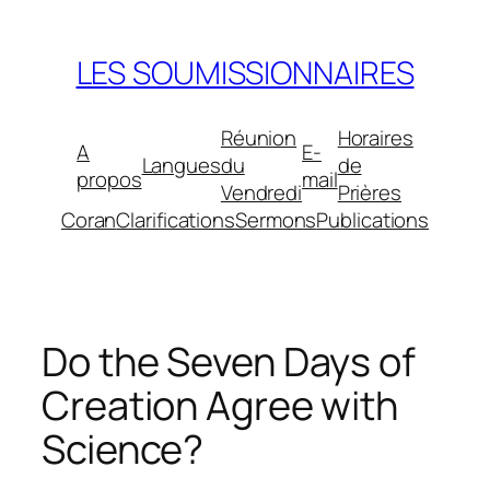
Aller
au
LES SOUMISSIONNAIRES
contenu
Réunion
Horaires
A
E-
Langues
du
de
propos
mail
Vendredi
Prières
Coran
Clarifications
Sermons
Publications
Do the Seven Days of
Creation Agree with
Science?