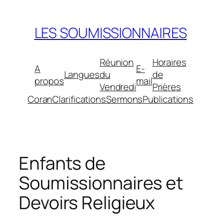
Aller
au
LES SOUMISSIONNAIRES
contenu
Réunion
Horaires
A
E-
Langues
du
de
propos
mail
Vendredi
Prières
Coran
Clarifications
Sermons
Publications
Enfants de
Soumissionnaires et
Devoirs Religieux