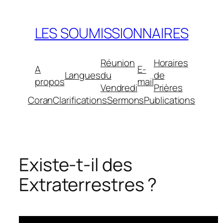
Aller
au
LES SOUMISSIONNAIRES
contenu
Réunion
Horaires
A
E-
Langues
du
de
propos
mail
Vendredi
Prières
Coran
Clarifications
Sermons
Publications
Existe-t-il des
Extraterrestres ?