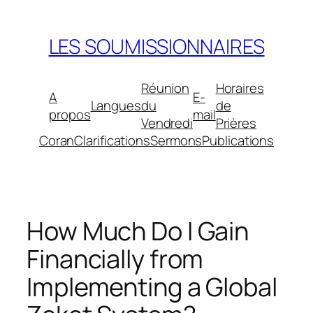
Aller
au
LES SOUMISSIONNAIRES
contenu
Réunion
Horaires
A
E-
Langues
du
de
propos
mail
Vendredi
Prières
Coran
Clarifications
Sermons
Publications
How Much Do I Gain
Financially from
Implementing a Global