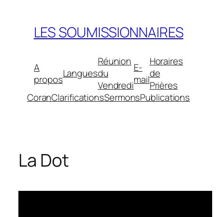
Aller
au
LES SOUMISSIONNAIRES
contenu
Réunion
Horaires
A
E-
Langues
du
de
propos
mail
Vendredi
Prières
Coran
Clarifications
Sermons
Publications
La Dot