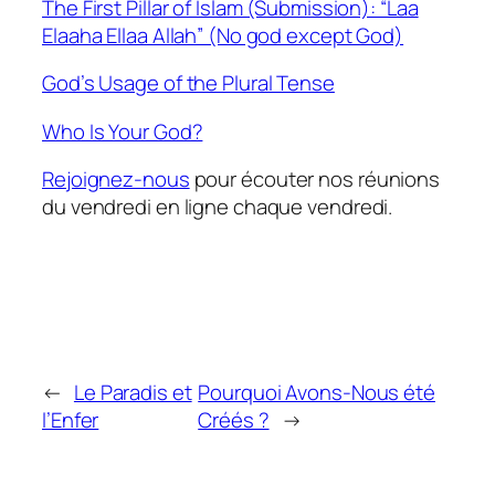
The First Pillar of Islam (Submission): “Laa
Elaaha Ellaa Allah” (No god except God)
God’s Usage of the Plural Tense
Who Is Your God?
Rejoignez-nous
pour écouter nos réunions
du vendredi en ligne chaque vendredi.
←
Le Paradis et
Pourquoi Avons-Nous été
l’Enfer
Créés ?
→