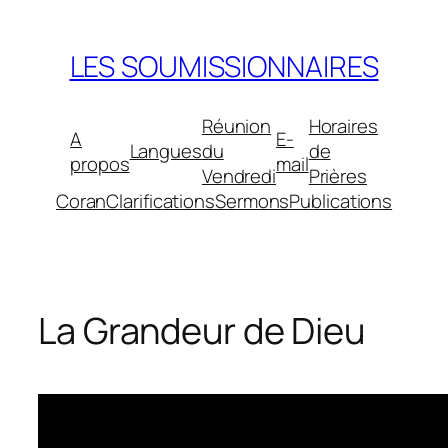
Aller
au
LES SOUMISSIONNAIRES
contenu
Réunion
Horaires
A
E-
Langues
du
de
propos
mail
Vendredi
Prières
Coran
Clarifications
Sermons
Publications
La Grandeur de Dieu