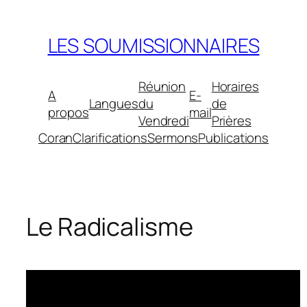
Aller
au
LES SOUMISSIONNAIRES
contenu
Réunion
Horaires
A
E-
Langues
du
de
propos
mail
Vendredi
Prières
Coran
Clarifications
Sermons
Publications
Le Radicalisme