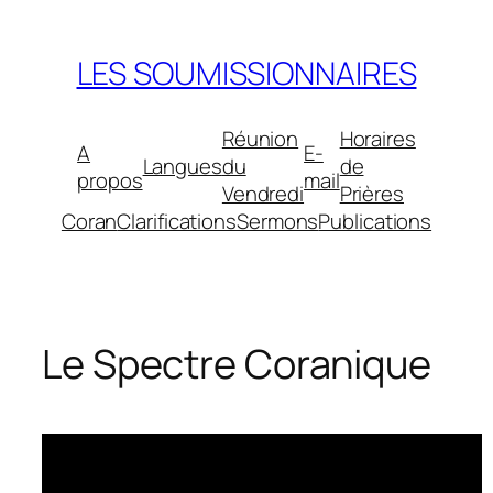
Aller
au
LES SOUMISSIONNAIRES
contenu
Réunion
Horaires
A
E-
Langues
du
de
propos
mail
Vendredi
Prières
Coran
Clarifications
Sermons
Publications
Le Spectre Coranique