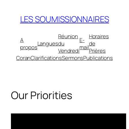
Aller
au
LES SOUMISSIONNAIRES
contenu
Réunion
Horaires
A
E-
Langues
du
de
propos
mail
Vendredi
Prières
Coran
Clarifications
Sermons
Publications
Our Priorities