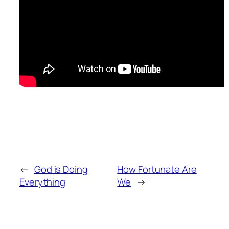
←
God is Doing
How Fortunate Are
Everything
We
→