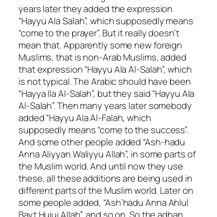
years later they added the expression
“Hayyu Ala Salah”, which supposedly means
“come to the prayer”. But it really doesn’t
mean that. Apparently some new foreign
Muslims, that is non-Arab Muslims, added
that expression “Hayyu Ala Al-Salah”, which
is not typical. The Arabic should have been
“Hayya Ila Al-Salah”, but they said “Hayyu Ala
Al-Salah”. Then many years later somebody
added “Hayyu Ala Al-Falah, which
supposedly means “come to the success”.
And some other people added “Ash-hadu
Anna Aliyyan Waliyyu Allah”, in some parts of
the Muslim world. And until now they use
these, all these additions are being used in
different parts of the Muslim world. Later on
some people added, “Ash’hadu Anna Ahlul
Bayt Hujuj Allah”, and so on. So the adhan