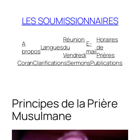
Aller
au
LES SOUMISSIONNAIRES
contenu
Réunion
Horaires
A
E-
Langues
du
de
propos
mail
Vendredi
Prières
Coran
Clarifications
Sermons
Publications
Principes de la Prière
Musulmane