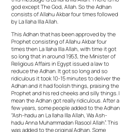
god except The God, Allah. So the Adhan
consists of Allahu Akbar four times followed
by La Ilaha Illa Allah.
This Adhan that has been approved by the
Prophet consisting of Allahu Akbar four
times then La Ilaha Illa Allah, with time it got
so long that in around 1953, the Minister of
Religious Affairs in Egypt issued a law to
reduce the Adhan. It got so long and so
ridiculous it took 10-15 minutes to deliver the
Adhan and it had foolish things, praising the
Prophet and his red cheeks and silly things. I
mean the Adhan got really ridiculous. After a
few years, some people added to the Adhan
“Ash-hadu an La Ilaha Illa Allah, Wa Ash-
hadu Anna Muhammadan Rasool Allah”. This
was added to the original Adhan. Some