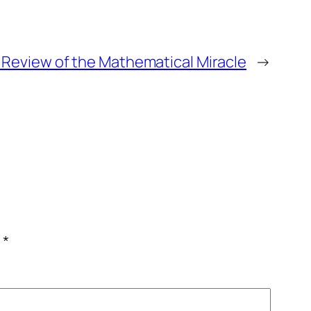
 Review of the Mathematical Miracle
→
c
*