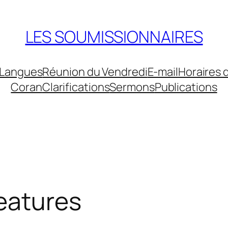
LES SOUMISSIONNAIRES
Langues
Réunion du Vendredi
E-mail
Horaires 
Coran
Clarifications
Sermons
Publications
reatures