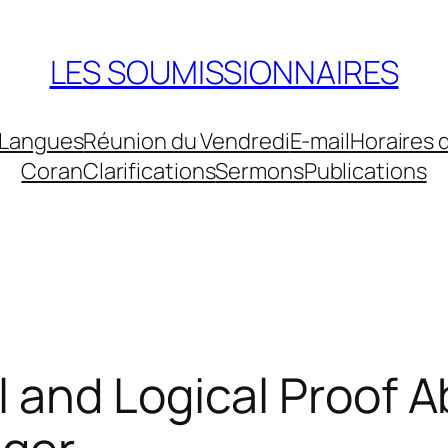
LES SOUMISSIONNAIRES
Langues
Réunion du Vendredi
E-mail
Horaires 
Coran
Clarifications
Sermons
Publications
 and Logical Proof A