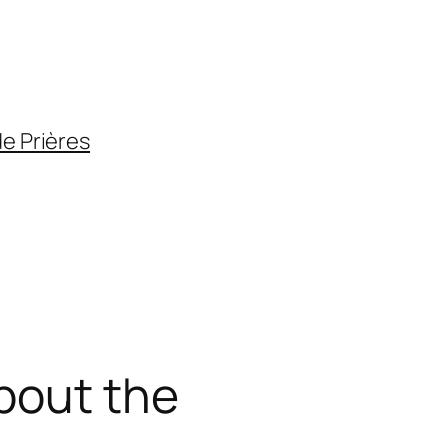
de Prières
bout the