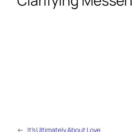
Clarifying Messe
←
It’s Ultimately About Love