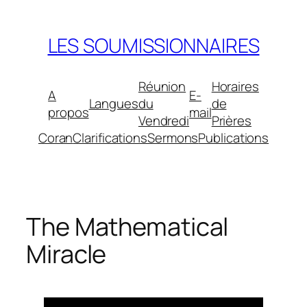
Aller
au
LES SOUMISSIONNAIRES
contenu
Réunion
Horaires
A
E-
Langues
du
de
propos
mail
Vendredi
Prières
Coran
Clarifications
Sermons
Publications
The Mathematical
Miracle