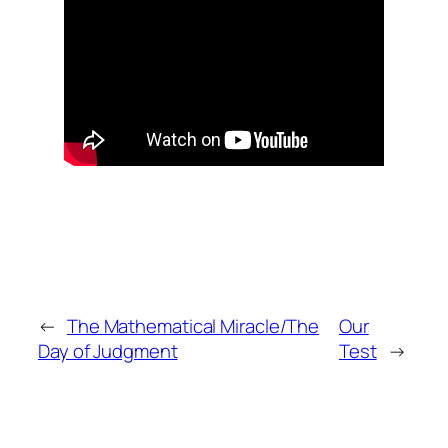
←
The Mathematical Miracle/The
Our
Day of Judgment
Test
→