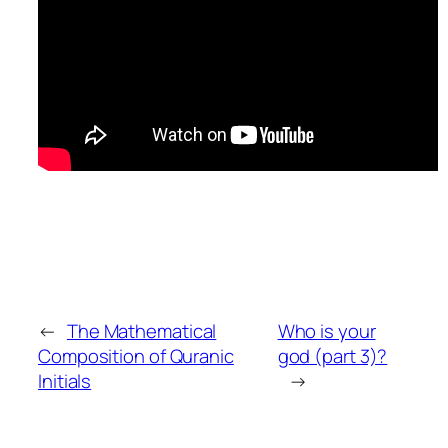
←
The Mathematical
Who is your
Composition of Quranic
god (part 3)?
Initials
→