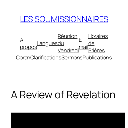
Aller
au
LES SOUMISSIONNAIRES
contenu
Réunion
Horaires
A
E-
Langues
du
de
propos
mail
Vendredi
Prières
Coran
Clarifications
Sermons
Publications
A Review of Revelation