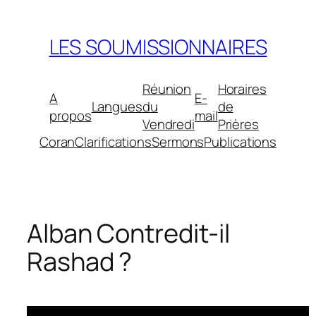
Aller
au
LES SOUMISSIONNAIRES
contenu
Réunion
Horaires
A
E-
Langues
du
de
propos
mail
Vendredi
Prières
Coran
Clarifications
Sermons
Publications
Alban Contredit-il
Rashad ?