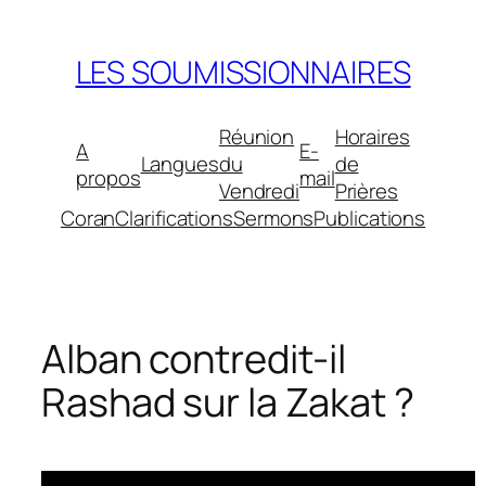
Aller
au
LES SOUMISSIONNAIRES
contenu
Réunion
Horaires
A
E-
Langues
du
de
propos
mail
Vendredi
Prières
Coran
Clarifications
Sermons
Publications
Alban contredit-il
Rashad sur la Zakat ?