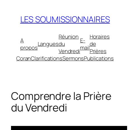
Aller
au
LES SOUMISSIONNAIRES
contenu
Réunion
Horaires
A
E-
Langues
du
de
propos
mail
Vendredi
Prières
Coran
Clarifications
Sermons
Publications
Comprendre la Prière
du Vendredi