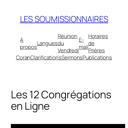
Aller
au
LES SOUMISSIONNAIRES
contenu
Réunion
Horaires
A
E-
Langues
du
de
propos
mail
Vendredi
Prières
Coran
Clarifications
Sermons
Publications
Les 12 Congrégations
en Ligne