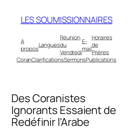
Aller
au
LES SOUMISSIONNAIRES
contenu
Réunion
Horaires
A
E-
Langues
du
de
propos
mail
Vendredi
Prières
Coran
Clarifications
Sermons
Publications
Des Coranistes
Ignorants Essaient de
Redéfinir l’Arabe