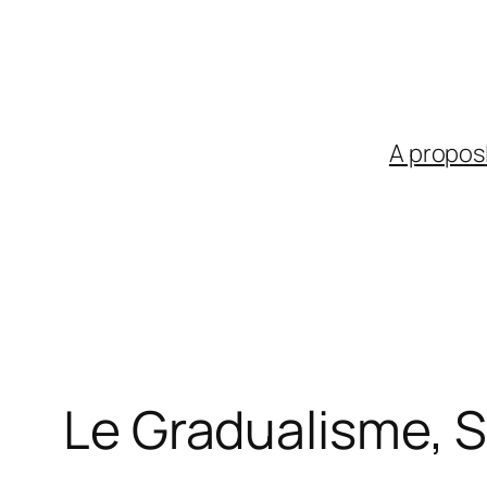
Aller
au
contenu
A propos
Le Gradualisme, S