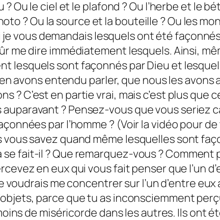
 Ou le ciel et le plafond ? Ou l’herbe et le bét
 photo ? Ou la source et la bouteille ? Ou les mon
? Si je vous demandais lesquels ont été façonné
r me dire immédiatement lesquels. Ainsi, même 
 lesquels sont façonnés par Dieu et lesquel
us en avons entendu parler, que nous les avon
? C’est en partie vrai, mais c’est plus que ce
 auparavant ? Pensez-vous que vous seriez ca
açonnées par l’homme ? (Voir la vidéo pour de
s vous savez quand même lesquelles sont faço
e fait-il ? Que remarquez-vous ? Comment po
cevez en eux qui vous fait penser que l’un d’e
je voudrais me concentrer sur l’un d’entre eux au
objets, parce que tu as inconsciemment perçu
moins de miséricorde dans les autres. Ils ont é