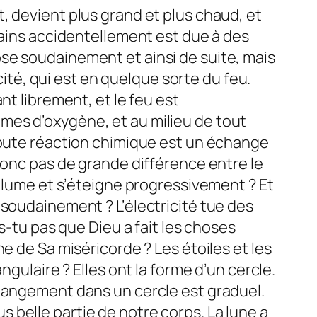
, devient plus grand et plus chaud, et
mains accidentellement est due à des
se soudainement et ainsi de suite, mais
cité, qui est en quelque sorte du feu.
nt librement, et le feu est
mes d’oxygène, et au milieu de tout
 toute réaction chimique est un échange
donc pas de grande différence entre le
allume et s’éteigne progressivement ? Et
 soudainement ? L’électricité tue des
s-tu pas que Dieu a fait les choses
e de Sa miséricorde ? Les étoiles et les
gulaire ? Elles ont la forme d’un cercle.
changement dans un cercle est graduel.
lus belle partie de notre corps. La lune a