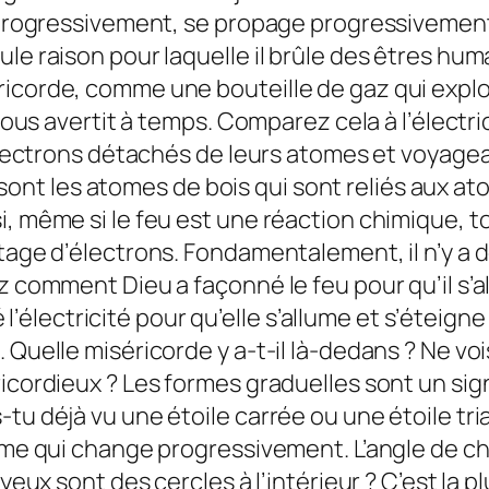
e progressivement, se propage progressivement
ule raison pour laquelle il brûle des êtres hu
ricorde, comme une bouteille de gaz qui explo
 nous avertit à temps. Comparez cela à l’électri
 électrons détachés de leurs atomes et voyagea
t les atomes de bois qui sont reliés aux ato
i, même si le feu est une réaction chimique,
rtage d’électrons. Fondamentalement, il n’y a 
ez comment Dieu a façonné le feu pour qu’il s’
lectricité pour qu’elle s’allume et s’éteigne
 Quelle miséricorde y a-t-il là-dedans ? Ne voi
icordieux ? Les formes graduelles sont un sign
tu déjà vu une étoile carrée ou une étoile trian
forme qui change progressivement. L’angle de 
yeux sont des cercles à l’intérieur ? C’est la p