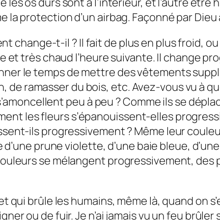
e les os durs sont à l’intérieur, et l’autre êtr
me la protection d’un airbag. Façonné par Dieu
ange-t-il ? Il fait de plus en plus froid, ou d
ure et très chaud l’heure suivante. Il change p
onner le temps de mettre des vêtements suppl
 de ramasser du bois, etc. Avez-vous vu à qu
’amoncellent peu à peu ? Comme ils se dépl
ent les fleurs s’épanouissent-elles progre
oussent-ils progressivement ? Même leur coule
être d’une prune violette, d’une baie bleue, d’
 couleurs se mélangent progressivement, des p
 et qui brûle les humains, même là, quand on s’
igner ou de fuir. Je n’ai jamais vu un feu brûl