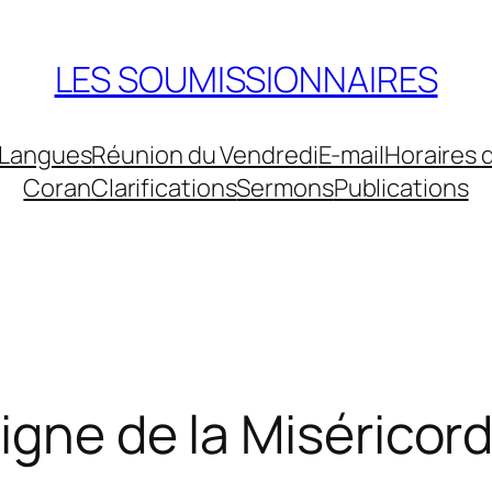
LES SOUMISSIONNAIRES
Langues
Réunion du Vendredi
E-mail
Horaires 
Coran
Clarifications
Sermons
Publications
igne de la Miséricor