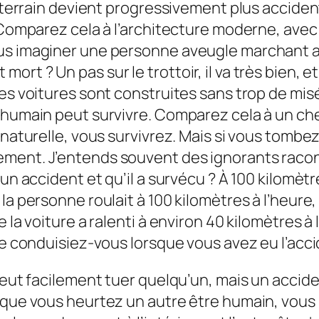
e terrain devient progressivement plus accident
x. Comparez cela à l’architecture moderne, a
ous imaginer une personne aveugle marchant 
st mort ? Un pas sur le trottoir, il va très bien, e
es voitures sont construites sans trop de misé
 humain peut survivre. Comparez cela à un che
 naturelle, vous survivrez. Mais si vous tombez
ment. J’entends souvent des ignorants racont
 un accident et qu’il a survécu ? À 100 kilomèt
a personne roulait à 100 kilomètres à l’heure, 
la voiture a ralenti à environ 40 kilomètres à l
e conduisiez-vous lorsque vous avez eu l’accide
e peut facilement tuer quelqu’un, mais un ac
t que vous heurtez un autre être humain, vous