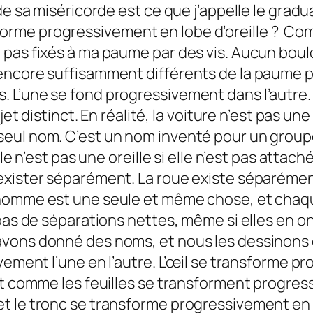
de sa miséricorde est ce que j’appelle le grad
orme progressivement en lobe d’oreille ? Co
as fixés à ma paume par des vis. Aucun boulon 
encore suffisamment différents de la paume po
L’une se fond progressivement dans l’autre. 
bjet distinct. En réalité, la voiture n’est pas 
eul nom. C’est un nom inventé pour un groupe
le n’est pas une oreille si elle n’est pas attach
xister séparément. La roue existe séparément 
L’homme est une seule et même chose, et cha
pas de séparations nettes, même si elles en ont
avons donné des noms, et nous les dessinons
ivement l’une en l’autre. L’œil se transforme 
t comme les feuilles se transforment progressi
et le tronc se transforme progressivement en