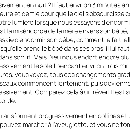
vement en nuit ? Il faut environ 3 minutes e
 heure et demie pour que le ciel s’obscurciss
re lumière lorsque nous essayons d’endormir
st la miséricorde de la mère envers son bébé,
essaie d’endormir son bébé, comment le fait-
u’elle prend le bébé dans ses bras, il lui fa
ans son lit. Mais Dieu nous endort encore pl
ressivement le soleil pendant environ trois minu
es. Vous voyez, tous ces changements gradu
d’oiseaux commencent lentement, puis deviennen
sivement. Comparez cela à un réveil. Il est si 
corde.
transforment progressivement en collines et q
ouvez marcher à l’aveuglette, et vous ne t