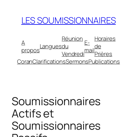
Aller
au
LES SOUMISSIONNAIRES
contenu
Réunion
Horaires
A
E-
Langues
du
de
propos
mail
Vendredi
Prières
Coran
Clarifications
Sermons
Publications
Soumissionnaires
Actifs et
Soumissionnaires