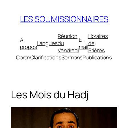
Aller
au
LES SOUMISSIONNAIRES
contenu
Réunion
Horaires
A
E-
Langues
du
de
propos
mail
Vendredi
Prières
Coran
Clarifications
Sermons
Publications
Les Mois du Hadj