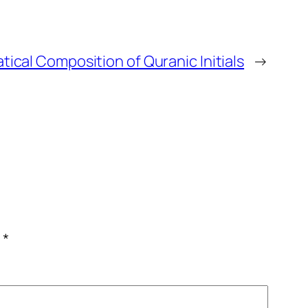
ical Composition of Quranic Initials
→
c
*