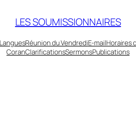
LES SOUMISSIONNAIRES
Langues
Réunion du Vendredi
E-mail
Horaires 
Coran
Clarifications
Sermons
Publications